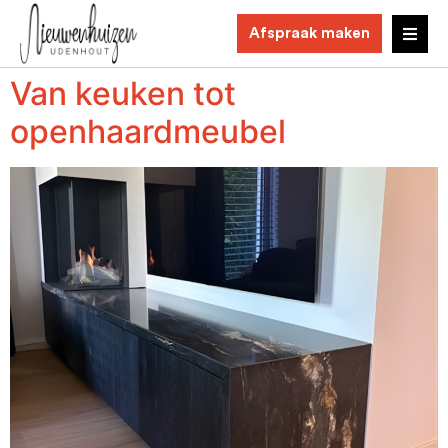
Afspraak maken
Van keuken tot
openhaardmeubel