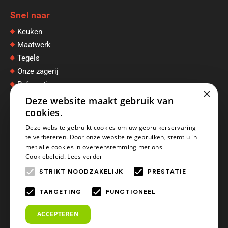
Snel naar
Keuken
Maatwerk
Tegels
Onze zagerij
Referenties
×
Afspraak maken
Deze website maakt gebruik van
cookies.
Deze website gebruikt cookies om uw gebruikerservaring
te verbeteren. Door onze website te gebruiken, stemt u in
Openingstijden
met alle cookies in overeenstemming met ons
Maandag
Gesloten
Cookiebeleid.
Lees verder
Dinsdag
09.00 - 17.00 uur
STRIKT NOODZAKELIJK
PRESTATIE
Woensdag
09.00 - 17.00 uur
Donderdag
09.00 - 17.00 uur
TARGETING
FUNCTIONEEL
Vrijdag
09.00 - 17.00 uur
Zaterdag
09.00 - 16.00 uur
ACCEPTEREN
Zondag
Gesloten