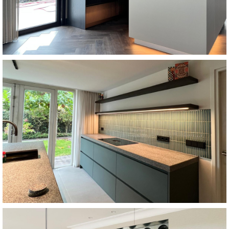
Deze op maat gemaakte zwarte keuken met subtiele beige
Woning Ter Aar
Bekijk keuken
€29.750
elegant oogt, maar ook functioneel en praktisch is. Vanaf
doordacht ontworpen, waardoor de keuken niet alleen
samenspel van kleur, materiaal en textuur. Elk detail is
kasten en het gemêleerde aanrechtblad vormen een perfect
De wand met groene tegeltjes, de warme walnoothouten
Walnoot met groene accenten