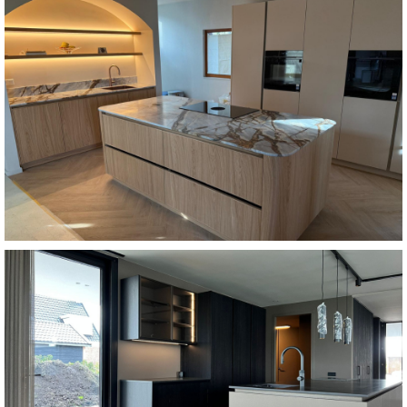
Bekijk keuken
Dé trend van dit moment. Vanaf €37.500
voorbeeld van een uitvoering in de zogeheten Japandi-stijl.
Koken een moetje? Niet met deze keuken! Dit is een
Japandi-stijl
Bekijk keuken
keuken. Vanaf €27.500
kasten creëert een warme en uitnodigende sfeer in de
geïntegreerd in de zijkant van de kast en het licht rondom de
details straalt tijdloze elegantie uit. De oven is prachtig