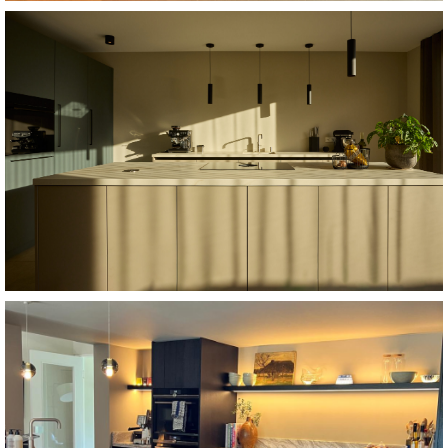
Bekijk projecten
eyecatcher. Vanaf €25.000
ontstaat. Het resultaat: een karaktervolle, moderne
design, waardoor een harmonieus en rustgevend geheel
Deze lichte keuken combineert zachte kleuren met een strak
Zachte kleuren en strak design
Bekijk keuken
wordt. Vanaf €35.000
de kleinste details, en waarin elke handeling een plezier