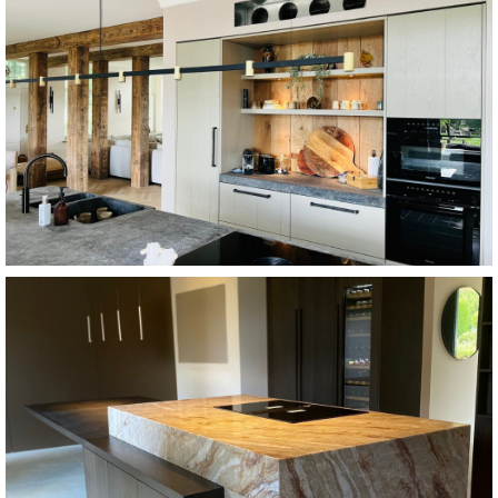
Bekijk keuken
helemaal past in de tijd van nu. Vanaf €39.000
woning benadrukt, maar dankzij de moderne elementen ook
een keuken die niet alleen het authentieke karakter van de
In deze woonboerderij in Bergschenhoek realiseerden we
Woenboerderij Bergschenhoek
Bekijk keuken
een strak lijnenspel en oog voor elk detail. Vanaf €50.000
samen te komen. Deze keuken straalt rust en luxe uit, met
het kloppende hart van de woning: een plek die uitnodigt om
Wat ooit een gewone ruimte was, is getransformeerd tot