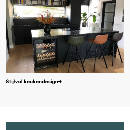
Ke
Stijlvol keukendesign