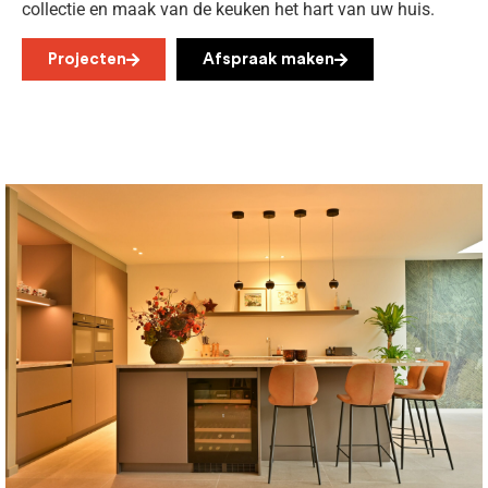
collectie en maak van de keuken het hart van uw huis.
Projecten
Afspraak maken
Bekijk keuken
Vanaf €30.000
praktische, moderne blikvanger in het Brabantse woonhuis.
stijlvol en duurzaam Taj Mahal-kwarts aanrechtblad tot een
Deze keuken combineert warme Fenix-fronten met een
Warmte tinten met Taj Mahal-kwarts