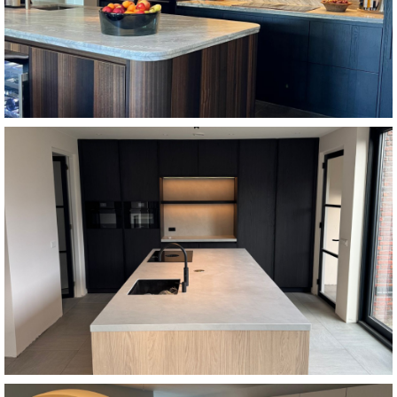
ontmoeten en elkaar versterken. Een keuken die klopt, tot in
design, functionaliteit en natuurlijke schoonheid elkaar
Deze keuken is een zorgvuldig ontworpen omgeving waarin
Eucalyptus- en eikenhout
Bekijk keuken
harmonieus geheel. Vanaf €29.500
vakmanschap en doordacht design samenkomen tot een
Deze op maat gemaakte keuken is een voorbeeld van hoe
Stijlvol en handgemaakt