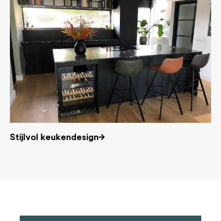
Ke
Stijlvol keukendesign