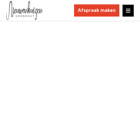
Afspraak maken
AL 30+ JAAR EEN BEGRIP IN DE
KEUKENWERELD
Nieuwenhuizen
Udenhout