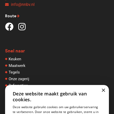
info@nnbv.nl
Route
Snel naar
Keuken
Maatwerk
Tegels
Onze zagerij
Referenties
×
Afspraak maken
Deze website maakt gebruik van
cookies.
Deze website gebruikt cookies om uw gebruikerservaring
te verbeteren. Door onze website te gebruiken, stemt u in
Openingstijden