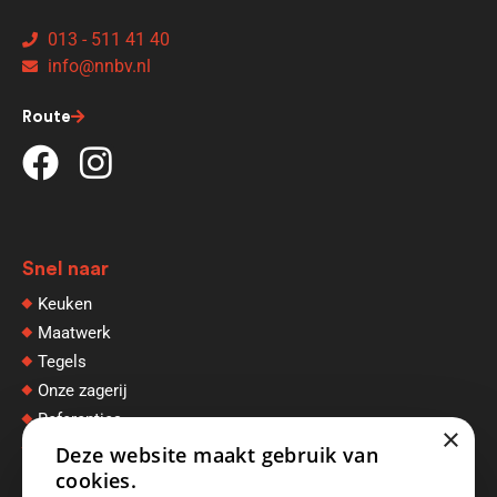
013 - 511 41 40
info@nnbv.nl
Route
Snel naar
Keuken
Maatwerk
Tegels
Onze zagerij
Referenties
×
Afspraak maken
Deze website maakt gebruik van
cookies.