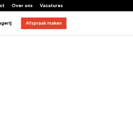
ct
Over ons
Vacatures
gerij
Afspraak maken