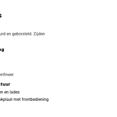
s
rd en geborsteld. Zijden
ng
nfineer
atuur
en en lades
okplaat met frontbediening