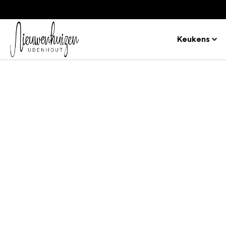
Keukens
WOONHUIS BRABANT
Een huiselijke