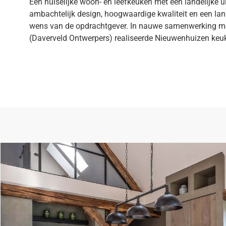
Een huiselijke woon- en leefkeuken met een landelijke u
ambachtelijk design, hoogwaardige kwaliteit en een la
wens van de opdrachtgever. In nauwe samenwerking me
(Daverveld Ontwerpers) realiseerde Nieuwenhuizen keuke