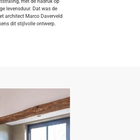
itstraling, met de nadruk op
nge levensduur. Dat was de
t architect Marco Daverveld
ns dit stijlvolle ontwerp.