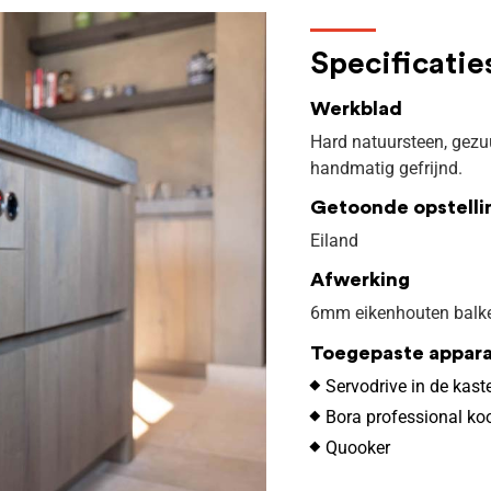
Specificatie
Werkblad
Hard natuursteen, gezuu
handmatig gefrijnd.
Getoonde opstelli
Eiland
Afwerking
6mm eikenhouten balke
Toegepaste appar
Servodrive in de kast
Bora professional ko
Quooker