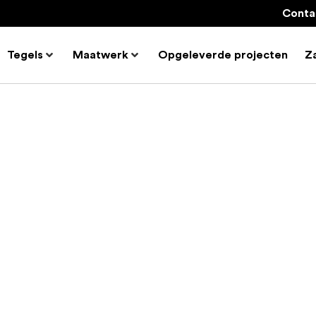
Conta
Tegels
Maatwerk
Opgeleverde projecten
Za
 woon- en